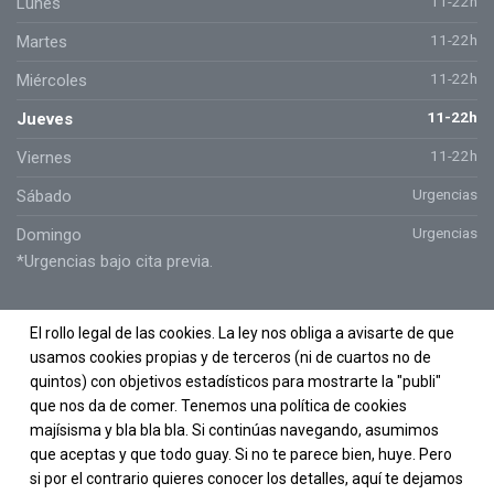
11-22h
Lunes
11-22h
Martes
11-22h
Miércoles
11-22h
Jueves
11-22h
Viernes
Urgencias
Sábado
Urgencias
Domingo
*Urgencias bajo cita previa.
El rollo legal de las cookies. La ley nos obliga a avisarte de que
usamos cookies propias y de terceros (ni de cuartos no de
quintos) con objetivos estadísticos para mostrarte la "publi"
que nos da de comer. Tenemos una política de cookies
majísisma y bla bla bla. Si continúas navegando, asumimos
que aceptas y que todo guay. Si no te parece bien, huye. Pero
si por el contrario quieres conocer los detalles, aquí te dejamos
Copyright ©2023 Fisiotrainig. Todos los derechos reservados.