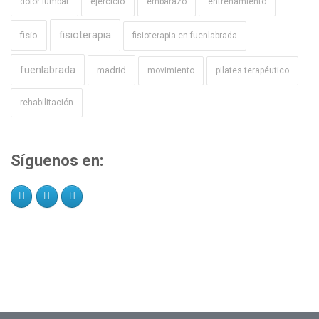
ejercicio
dolor lumbar
embarazo
entrenamiento
fisioterapia
fisio
fisioterapia en fuenlabrada
fuenlabrada
madrid
movimiento
pilates terapéutico
rehabilitación
Síguenos en: