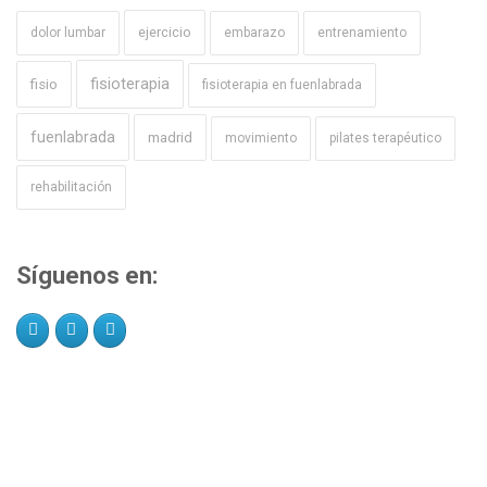
ejercicio
dolor lumbar
embarazo
entrenamiento
fisioterapia
fisio
fisioterapia en fuenlabrada
fuenlabrada
madrid
movimiento
pilates terapéutico
rehabilitación
Síguenos en: