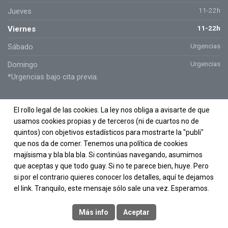
11-22h
Jueves
11-22h
Viernes
Urgencias
Sábado
Urgencias
Domingo
*Urgencias bajo cita previa.
El rollo legal de las cookies. La ley nos obliga a avisarte de que
usamos cookies propias y de terceros (ni de cuartos no de
quintos) con objetivos estadísticos para mostrarte la "publi"
que nos da de comer. Tenemos una política de cookies
majísisma y bla bla bla. Si continúas navegando, asumimos
que aceptas y que todo guay. Si no te parece bien, huye. Pero
si por el contrario quieres conocer los detalles, aquí te dejamos
Copyright ©2023 Fisiotrainig. Todos los derechos reservados.
el link. Tranquilo, este mensaje sólo sale una vez. Esperamos.
Aviso legal
Política de protección de datos
Más info
Aceptar